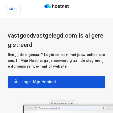
Menu
Ga naar de hoofdinhoud
vastgoedvastgelegd.com is al gere
gistreerd
Ben jij de eigenaar? Login en start met jouw online suc
ces. In Mijn Hostnet ga je eenvoudig aan de slag met j
e domeinnaam, e-mail of website.
Login Mijn Hostnet