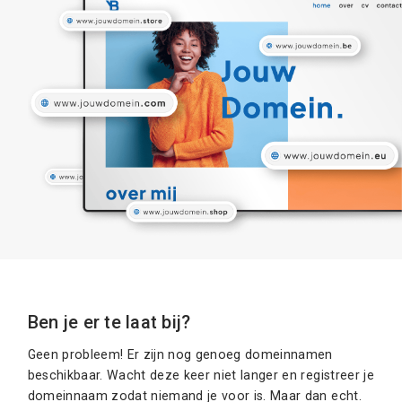
Ben je er te laat bij?
Geen probleem! Er zijn nog genoeg domeinnamen
beschikbaar. Wacht deze keer niet langer en registreer je
domeinnaam zodat niemand je voor is. Maar dan echt.