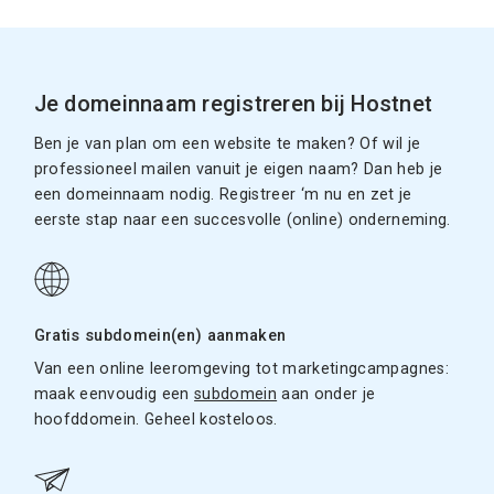
Je domeinnaam registreren bij Hostnet
Ben je van plan om een website te maken? Of wil je
professioneel mailen vanuit je eigen naam? Dan heb je
een domeinnaam nodig. Registreer ‘m nu en zet je
eerste stap naar een succesvolle (online) onderneming.
Gratis subdomein(en) aanmaken
Van een online leeromgeving tot marketingcampagnes:
maak eenvoudig een
subdomein
aan onder je
hoofddomein. Geheel kosteloos.